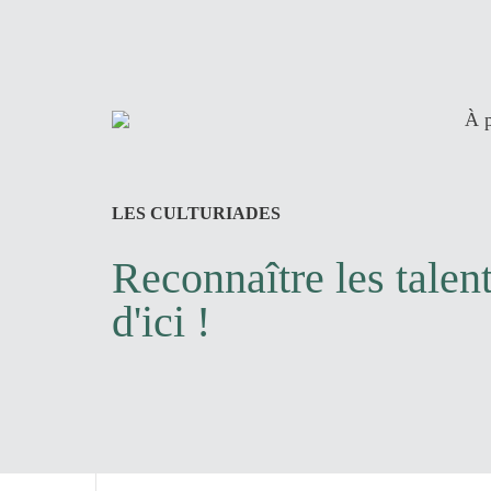
Aller
au
contenu
principal
À 
LES CULTURIADES
Reconnaître les talen
d'ici !