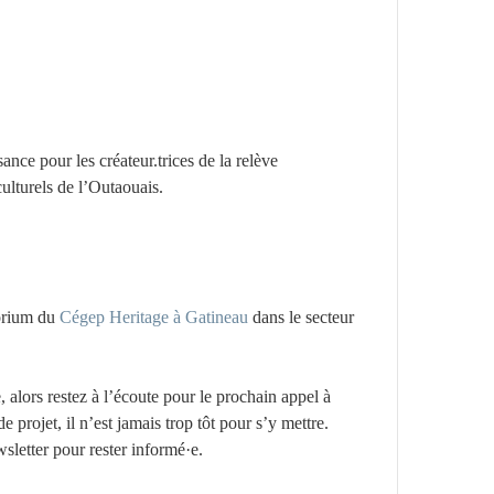
sance pour les
créat
eur.trices
de la relève
culturels de l’Outaouais.
orium du
Cégep Heritage à Gatineau
dans le secteur
alors restez à l’écoute pour le prochain appel à
rojet, il n’est jamais trop tôt pour s’y mettre.
sletter pour rester informé·e.