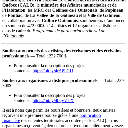
Québec (CALQ)
, le
ministère des Affaires municipales et de
l’Habitation
, les MRC des
Collines-de-l’Outaouais
, de
Papineau
,
de
Pontiac
, de
La
Vallée-de-la-Gatineau
et la
Ville de Gatineau
,
en collaboration avec
Culture Outaouais
, sont heureux d’annoncer
un soutien de 472 000$ à 14 artistes et 12 organismes artistiques
dans le cadre du
Programme de partenariat territorial de
l’Outaouais.
Soutien aux projets des artistes, des écrivaines et des écrivains
professionnels
— Total : 232 700 $
Pour consulter la description des projets
soutenus :
https://bit.ly/4rA8bCU
Soutien aux organismes artistiques professionnels
— Total : 239
300$
Pour consulter la description des projets
soutenus :
https://bit.ly/4bqvVTX
Il est à noter que parmi les boursières et boursiers, deux artistes
reçoivent une première bourse grâce à une
bonification
financière
des ententes territoriales accordée par le CALQ. Trois
organismes reçoivent également une subvention entièrement versée