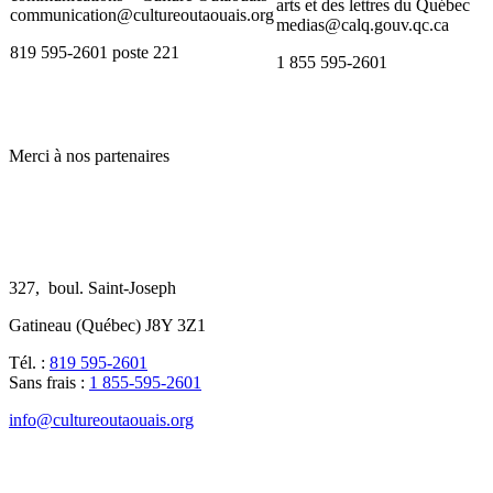
arts et des lettres du Québec
communication@cultureoutaouais.org
medias@calq.gouv.qc.ca
819 595-2601 poste 221
1 855 595-2601
Merci à nos partenaires
327, boul. Saint-Joseph
Gatineau (Québec) J8Y 3Z1
Tél. :
819 595-2601
Sans frais :
1 855-595-2601
info@cultureoutaouais.org