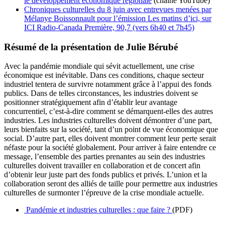
le développement économique régionale
(chaîne YouTube)
Chroniques culturelles du 8 juin avec entrevues menées par
Mélanye Boissonnault pour l’émission Les matins d’ici, sur
ICI Radio-Canada Première, 90,7 (vers 6h40 et 7h45)
Résumé de la présentation de Julie Bérubé
Avec la pandémie mondiale qui sévit actuellement, une crise
économique est inévitable. Dans ces conditions, chaque secteur
industriel tentera de survivre notamment grâce à l’appui des fonds
publics. Dans de telles circonstances, les industries doivent se
positionner stratégiquement afin d’établir leur avantage
concurrentiel,
c’est-à-dire comment se démarquent-elles des autres
industries. Les industries culturelles doivent
démontrer
d’une
part,
le
urs
bienfaits sur la société, tant d’un point de vue économique que
social. D
’autre part, elles doivent montrer comment leur perte serait
néfaste pour la société
globalement
.
Pour arriver à faire entendre ce
message, l’ensemble des parties prenantes au sein des industries
culturelles doivent travailler en collaboration et de concert afin
d’obtenir leur juste part des fonds publics et privés.
L’union et la
collaboration seront des alliés de taille pour permettre aux industries
culturelles de surmonter l’épreuve de la crise mondiale actuelle.
Pandémie et industries culturelles :
que faire ?
(PDF)